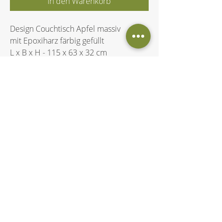
In den Warenkorb
Design Couchtisch Apfel massiv
mit Epoxiharz färbig gefüllt
L x B x H - 115 x 63 x 32 cm
Büro Öffnungszeiten
Mo
08:30 - 13:30
Di
08:30 - 13:30
Mi
geschlossen​
Do
08:30 - 13:30
Fr
08:30 - 17:00