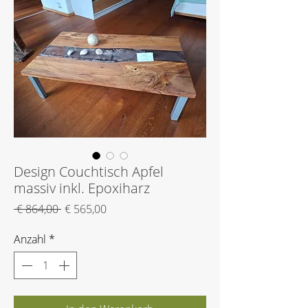
Design Couchtisch Apfel
massiv inkl. Epoxiharz
Standardpreis
Sale-
 € 864,00 
€ 565,00
Preis
Anzahl
*