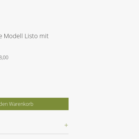
 Modell Listo mit
rdpreis
Sale-
8,00
Preis
 den Warenkorb
sto