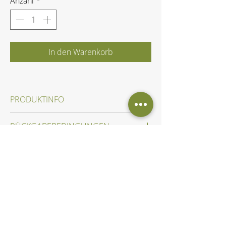
Anzahl
*
In den Warenkorb
PRODUKTINFO
Zum Dekorieren oder für Flaschen
RÜCKGABEBEDINGUNGEN
Innerhalb von 14 Tagen nach Erhalt 
VERSANDINFO
der Ware.
Nach Absprache.