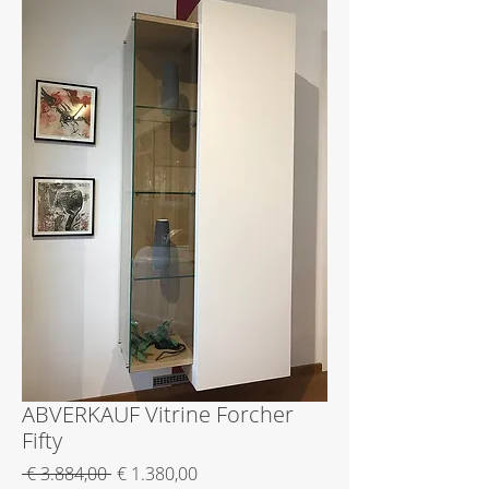
ABVERKAUF Vitrine Forcher
Fifty
Standardpreis
Sale-
 € 3.884,00 
€ 1.380,00